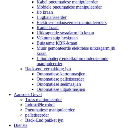
Kabel pneumatiese manipuleerder
Mobiele pneumatiese manipuleerder
Jib kraan
Lugbalanseerder
Elektriese balanseerder manipuleerders
Kantelkraan
Uitkragende swaaiarm jib kraan
Vakuum suig hyskraan
Buigsame KBK-kraan
Muur gemonteerde elektriese uitkragarm jib
kraan
Litiumbattery enkelkolom ondersteunde
manipuleerder
Back-end verpakking lyn
Outomatiese kartonmasjien
Outomatiese palletiseerder
Outomatiese seëlmasjien
Outomatiese uitpakmasjien
Aansoek Geval
Truss manipuleerder
Industriële robot
Pneumatiese manipuleerder
palletiseerder
Back-End pakket lyn
Dienste