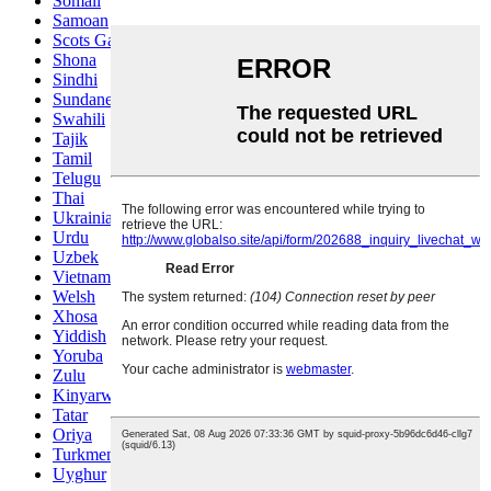
Somali
Samoan
Scots Gaelic
Shona
Sindhi
Sundanese
Swahili
Tajik
Tamil
Telugu
Thai
Ukrainian
Urdu
Uzbek
Vietnamese
Welsh
Xhosa
Yiddish
Yoruba
Zulu
Kinyarwanda
Tatar
Oriya
Turkmen
Uyghur