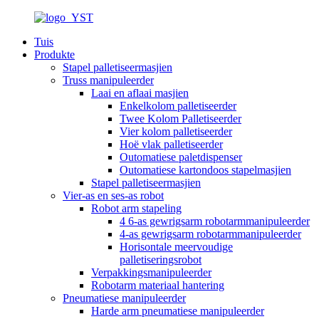
Tuis
Produkte
Stapel palletiseermasjien
Truss manipuleerder
Laai en aflaai masjien
Enkelkolom palletiseerder
Twee Kolom Palletiseerder
Vier kolom palletiseerder
Hoë vlak palletiseerder
Outomatiese paletdispenser
Outomatiese kartondoos stapelmasjien
Stapel palletiseermasjien
Vier-as en ses-as robot
Robot arm stapeling
4 6-as gewrigsarm robotarmmanipuleerder
4-as gewrigsarm robotarmmanipuleerder
Horisontale meervoudige
palletiseringsrobot
Verpakkingsmanipuleerder
Robotarm materiaal hantering
Pneumatiese manipuleerder
Harde arm pneumatiese manipuleerder