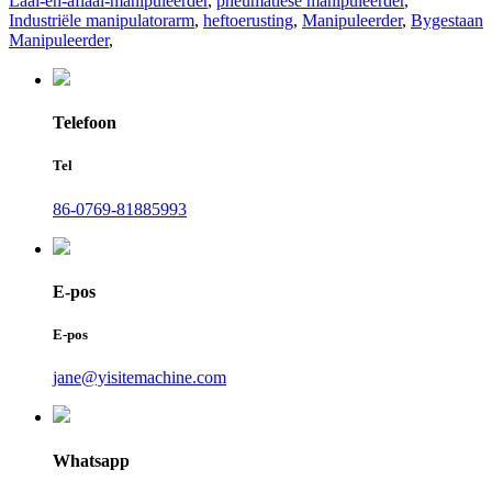
Laai-en-aflaai-manipuleerder
,
pneumatiese manipuleerder
,
Industriële manipulatorarm
,
heftoerusting
,
Manipuleerder
,
Bygestaan
​​Manipuleerder
,
Telefoon
Tel
86-0769-81885993
E-pos
E-pos
jane@yisitemachine.com
Whatsapp