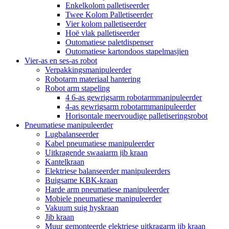
Enkelkolom palletiseerder
Twee Kolom Palletiseerder
Vier kolom palletiseerder
Hoë vlak palletiseerder
Outomatiese paletdispenser
Outomatiese kartondoos stapelmasjien
Vier-as en ses-as robot
Verpakkingsmanipuleerder
Robotarm materiaal hantering
Robot arm stapeling
4 6-as gewrigsarm robotarmmanipuleerder
4-as gewrigsarm robotarmmanipuleerder
Horisontale meervoudige palletiseringsrobot
Pneumatiese manipuleerder
Lugbalanseerder
Kabel pneumatiese manipuleerder
Uitkragende swaaiarm jib kraan
Kantelkraan
Elektriese balanseerder manipuleerders
Buigsame KBK-kraan
Harde arm pneumatiese manipuleerder
Mobiele pneumatiese manipuleerder
Vakuum suig hyskraan
Jib kraan
Muur gemonteerde elektriese uitkragarm jib kraan