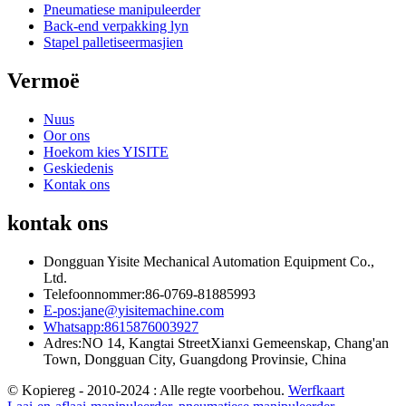
Pneumatiese manipuleerder
Back-end verpakking lyn
Stapel palletiseermasjien
Vermoë
Nuus
Oor ons
Hoekom kies YISITE
Geskiedenis
Kontak ons
kontak ons
Dongguan Yisite Mechanical Automation Equipment Co.,
Ltd.
Telefoonnommer:
86-0769-81885993
E-pos:
jane@yisitemachine.com
Whatsapp:
8615876003927
Adres:
NO 14, Kangtai StreetXianxi Gemeenskap, Chang'an
Town, Dongguan City, Guangdong Provinsie, China
© Kopiereg - 2010-2024 : Alle regte voorbehou.
Werfkaart