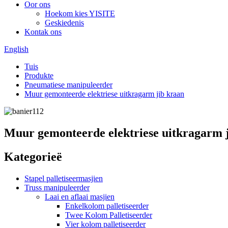
Oor ons
Hoekom kies YISITE
Geskiedenis
Kontak ons
English
Tuis
Produkte
Pneumatiese manipuleerder
Muur gemonteerde elektriese uitkragarm jib kraan
Muur gemonteerde elektriese uitkragarm 
Kategorieë
Stapel palletiseermasjien
Truss manipuleerder
Laai en aflaai masjien
Enkelkolom palletiseerder
Twee Kolom Palletiseerder
Vier kolom palletiseerder