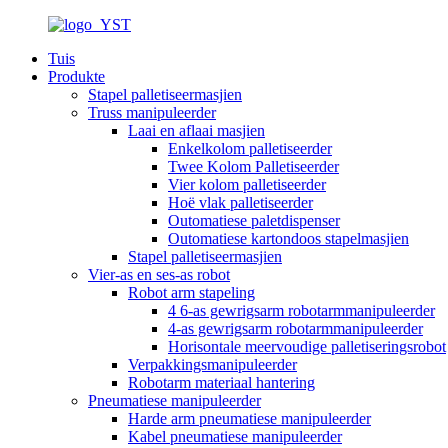
Tuis
Produkte
Stapel palletiseermasjien
Truss manipuleerder
Laai en aflaai masjien
Enkelkolom palletiseerder
Twee Kolom Palletiseerder
Vier kolom palletiseerder
Hoë vlak palletiseerder
Outomatiese paletdispenser
Outomatiese kartondoos stapelmasjien
Stapel palletiseermasjien
Vier-as en ses-as robot
Robot arm stapeling
4 6-as gewrigsarm robotarmmanipuleerder
4-as gewrigsarm robotarmmanipuleerder
Horisontale meervoudige palletiseringsrobot
Verpakkingsmanipuleerder
Robotarm materiaal hantering
Pneumatiese manipuleerder
Harde arm pneumatiese manipuleerder
Kabel pneumatiese manipuleerder