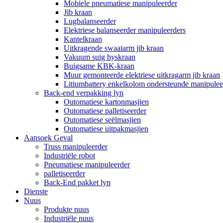
Mobiele pneumatiese manipuleerder
Jib kraan
Lugbalanseerder
Elektriese balanseerder manipuleerders
Kantelkraan
Uitkragende swaaiarm jib kraan
Vakuum suig hyskraan
Buigsame KBK-kraan
Muur gemonteerde elektriese uitkragarm jib kraan
Litiumbattery enkelkolom ondersteunde manipulee
Back-end verpakking lyn
Outomatiese kartonmasjien
Outomatiese palletiseerder
Outomatiese seëlmasjien
Outomatiese uitpakmasjien
Aansoek Geval
Truss manipuleerder
Industriële robot
Pneumatiese manipuleerder
palletiseerder
Back-End pakket lyn
Dienste
Nuus
Produkte nuus
Industriële nuus