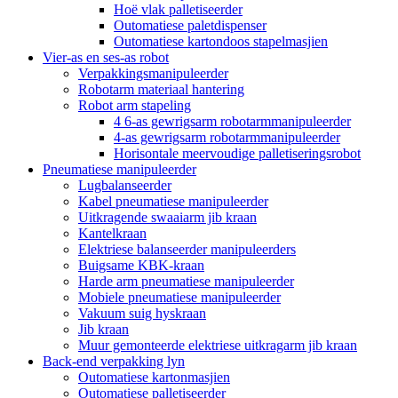
Hoë vlak palletiseerder
Outomatiese paletdispenser
Outomatiese kartondoos stapelmasjien
Vier-as en ses-as robot
Verpakkingsmanipuleerder
Robotarm materiaal hantering
Robot arm stapeling
4 6-as gewrigsarm robotarmmanipuleerder
4-as gewrigsarm robotarmmanipuleerder
Horisontale meervoudige palletiseringsrobot
Pneumatiese manipuleerder
Lugbalanseerder
Kabel pneumatiese manipuleerder
Uitkragende swaaiarm jib kraan
Kantelkraan
Elektriese balanseerder manipuleerders
Buigsame KBK-kraan
Harde arm pneumatiese manipuleerder
Mobiele pneumatiese manipuleerder
Vakuum suig hyskraan
Jib kraan
Muur gemonteerde elektriese uitkragarm jib kraan
Back-end verpakking lyn
Outomatiese kartonmasjien
Outomatiese palletiseerder