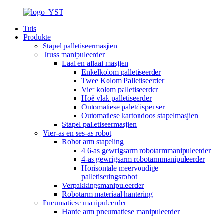
Tuis
Produkte
Stapel palletiseermasjien
Truss manipuleerder
Laai en aflaai masjien
Enkelkolom palletiseerder
Twee Kolom Palletiseerder
Vier kolom palletiseerder
Hoë vlak palletiseerder
Outomatiese paletdispenser
Outomatiese kartondoos stapelmasjien
Stapel palletiseermasjien
Vier-as en ses-as robot
Robot arm stapeling
4 6-as gewrigsarm robotarmmanipuleerder
4-as gewrigsarm robotarmmanipuleerder
Horisontale meervoudige
palletiseringsrobot
Verpakkingsmanipuleerder
Robotarm materiaal hantering
Pneumatiese manipuleerder
Harde arm pneumatiese manipuleerder