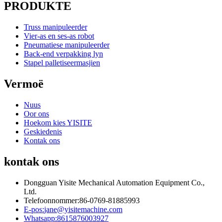
PRODUKTE
Truss manipuleerder
Vier-as en ses-as robot
Pneumatiese manipuleerder
Back-end verpakking lyn
Stapel palletiseermasjien
Vermoë
Nuus
Oor ons
Hoekom kies YISITE
Geskiedenis
Kontak ons
kontak ons
Dongguan Yisite Mechanical Automation Equipment Co.,
Ltd.
Telefoonnommer:
86-0769-81885993
E-pos:
jane@yisitemachine.com
Whatsapp:
8615876003927