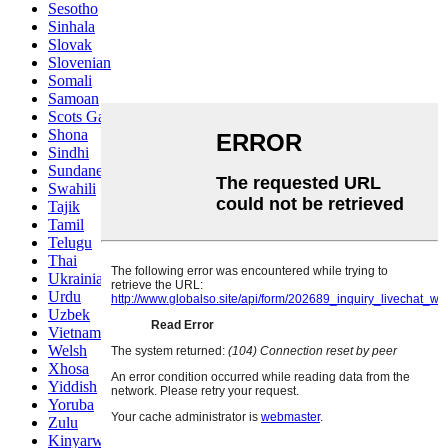
Sesotho
Sinhala
Slovak
Slovenian
Somali
Samoan
Scots Gaelic
Shona
Sindhi
Sundanese
Swahili
Tajik
Tamil
Telugu
Thai
Ukrainian
Urdu
Uzbek
Vietnamese
Welsh
Xhosa
Yiddish
Yoruba
Zulu
Kinyarwanda