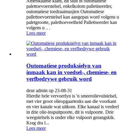
Amerikaanse klant, dit sluit in outomatiese
palettoevoerstelsel, enkelkolom palletiseerder,
outomatiese toedraaimasjien Outomatiese
pallettoevoerstelsel kan aangepas word volgens u
paletgrootte, palethoeveelheid Palletiseerder kan
volgens u .. .
Lees meer
Outomatiese produksielyn van
inmaak kan in voedsel-, chemiese- en
verfbedrywe gebruik word
deur admin op 23-08-31
Hierdie hele vervoerlyn is 'n smeerolievulstelsel,
met vier groot olieopgaartenks aan die voorkant
en vier kanale wat uitkom. Elke kanaal is verdeel
in drie olie-inspuitpoorte, dit is vulpoorte. Drie
weegstelsels is onder elke vulpoort gerangskik.
Krag dra l...
Lees meer