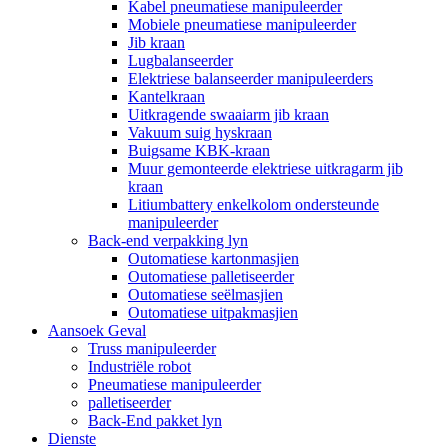
Kabel pneumatiese manipuleerder
Mobiele pneumatiese manipuleerder
Jib kraan
Lugbalanseerder
Elektriese balanseerder manipuleerders
Kantelkraan
Uitkragende swaaiarm jib kraan
Vakuum suig hyskraan
Buigsame KBK-kraan
Muur gemonteerde elektriese uitkragarm jib
kraan
Litiumbattery enkelkolom ondersteunde
manipuleerder
Back-end verpakking lyn
Outomatiese kartonmasjien
Outomatiese palletiseerder
Outomatiese seëlmasjien
Outomatiese uitpakmasjien
Aansoek Geval
Truss manipuleerder
Industriële robot
Pneumatiese manipuleerder
palletiseerder
Back-End pakket lyn
Dienste