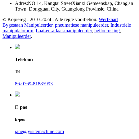
Adres:
NO 14, Kangtai StreetXianxi Gemeenskap, Chang'an
Town, Dongguan City, Guangdong Provinsie, China
© Kopiereg - 2010-2024 : Alle regte voorbehou.
Werfkaart
Bygestaan ​​Manipuleerder
,
pneumatiese manipuleerder
,
Industriële
manipulatorarm
,
Laai-en-aflaai-manipuleerder
,
heftoerusting
,
Manipuleerder
,
Telefoon
Tel
86-0769-81885993
E-pos
E-pos
jane@yisitemachine.com