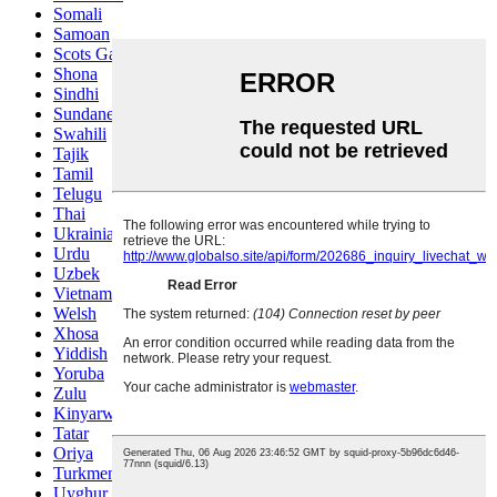
Somali
Samoan
Scots Gaelic
Shona
Sindhi
Sundanese
Swahili
Tajik
Tamil
Telugu
Thai
Ukrainian
Urdu
Uzbek
Vietnamese
Welsh
Xhosa
Yiddish
Yoruba
Zulu
Kinyarwanda
Tatar
Oriya
Turkmen
Uyghur