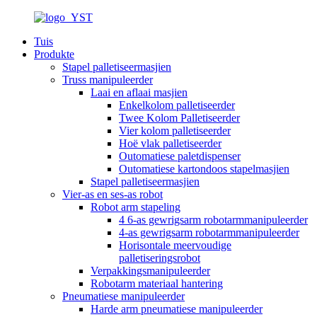
Tuis
Produkte
Stapel palletiseermasjien
Truss manipuleerder
Laai en aflaai masjien
Enkelkolom palletiseerder
Twee Kolom Palletiseerder
Vier kolom palletiseerder
Hoë vlak palletiseerder
Outomatiese paletdispenser
Outomatiese kartondoos stapelmasjien
Stapel palletiseermasjien
Vier-as en ses-as robot
Robot arm stapeling
4 6-as gewrigsarm robotarmmanipuleerder
4-as gewrigsarm robotarmmanipuleerder
Horisontale meervoudige
palletiseringsrobot
Verpakkingsmanipuleerder
Robotarm materiaal hantering
Pneumatiese manipuleerder
Harde arm pneumatiese manipuleerder