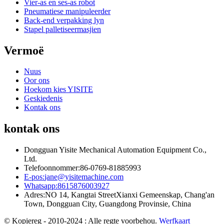
Vier-as en ses-as robot
Pneumatiese manipuleerder
Back-end verpakking lyn
Stapel palletiseermasjien
Vermoë
Nuus
Oor ons
Hoekom kies YISITE
Geskiedenis
Kontak ons
kontak ons
Dongguan Yisite Mechanical Automation Equipment Co.,
Ltd.
Telefoonnommer:
86-0769-81885993
E-pos:
jane@yisitemachine.com
Whatsapp:
8615876003927
Adres:
NO 14, Kangtai StreetXianxi Gemeenskap, Chang'an
Town, Dongguan City, Guangdong Provinsie, China
© Kopiereg - 2010-2024 : Alle regte voorbehou.
Werfkaart