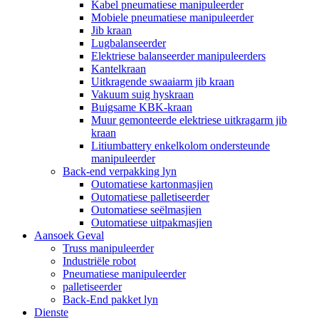
Kabel pneumatiese manipuleerder
Mobiele pneumatiese manipuleerder
Jib kraan
Lugbalanseerder
Elektriese balanseerder manipuleerders
Kantelkraan
Uitkragende swaaiarm jib kraan
Vakuum suig hyskraan
Buigsame KBK-kraan
Muur gemonteerde elektriese uitkragarm jib
kraan
Litiumbattery enkelkolom ondersteunde
manipuleerder
Back-end verpakking lyn
Outomatiese kartonmasjien
Outomatiese palletiseerder
Outomatiese seëlmasjien
Outomatiese uitpakmasjien
Aansoek Geval
Truss manipuleerder
Industriële robot
Pneumatiese manipuleerder
palletiseerder
Back-End pakket lyn
Dienste