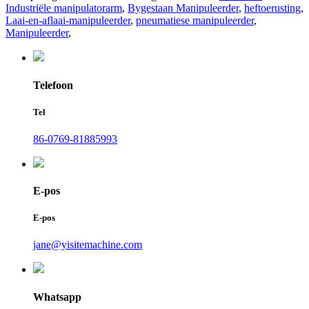
Industriële manipulatorarm
,
Bygestaan ​​Manipuleerder
,
heftoerusting
,
Laai-en-aflaai-manipuleerder
,
pneumatiese manipuleerder
,
Manipuleerder
,
Telefoon
Tel
86-0769-81885993
E-pos
E-pos
jane@yisitemachine.com
Whatsapp